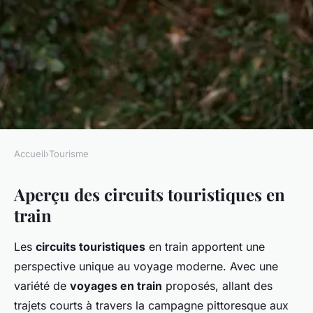
Accueil
›
Tourisme
TOURISME
Aperçu des circuits touristiques en
Embarquez pour un circuit
train
touristique à bord d'un train
Les
circuits touristiques
en train apportent une
Louna
•
22 mars 2025
•
5 min de lecture
perspective unique au voyage moderne. Avec une
variété de
voyages en train
proposés, allant des
trajets courts à travers la campagne pittoresque aux