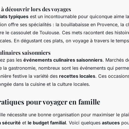
 à découvrir lors des voyages
lats typiques
est un incontournable pour quiconque aime la
on offre ses spécialités : la bouillabaisse en Provence, la 
re le cassoulet de Toulouse. Ces mets racontent des histoir
ocales. En dégustant ces plats, on voyage à travers le temps
linaires saisonniers
ez pas les
événements culinaires saisonniers
. Marchés d
de la gastronomie, nombreux sont les événements qui perme
ière festive la variété des
recettes locales
. Ces occasions
ongée dans la cuisine et la culture locales.
ratiques pour voyager en famille
lle nécessite une bonne organisation pour maximiser le plai
a sécurité
et
le budget familial
. Voici quelques
astuces
pou