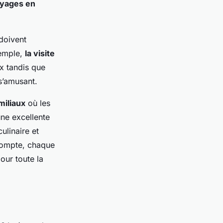
yages en
 doivent
xemple,
la visite
x tandis que
s’amusant.
miliaux
où les
une excellente
ulinaire et
 compte, chaque
our toute la