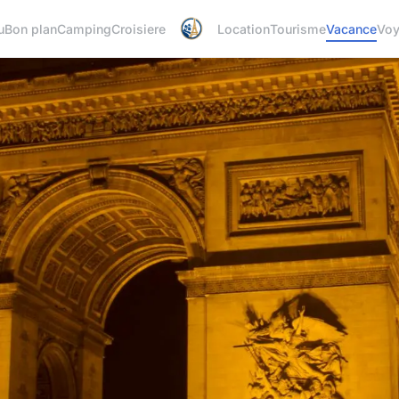
u
Bon plan
Camping
Croisiere
Location
Tourisme
Vacance
Vo