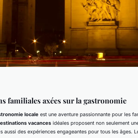
à la découverte de
ns familiales axées sur la gastronomie
tronomie locale
est une aventure passionnante pour les fa
le
estinations vacances
idéales proposent non seulement une
s aussi des expériences engageantes pour tous les âges. Lo