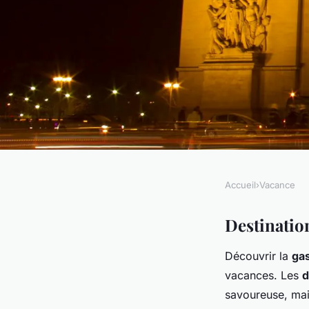
Accueil
›
Vacance
VACANCE
Vacances en famille 
Destinatio
Découvrir la
gas
la gastronomie loca
vacances. Les
d
savoureuse, mai
Louna
•
4 avril 2025
•
5 min de lecture