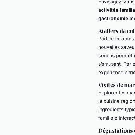
Envisagez-vou
activités famili
gastronomie lo
Ateliers de cu
Participer à de
nouvelles saveur
conçus pour être
s’amusant. Par e
expérience enrich
Visites de ma
Explorer les mar
la cuisine régio
ingrédients typi
familiale intera
Dégustations 