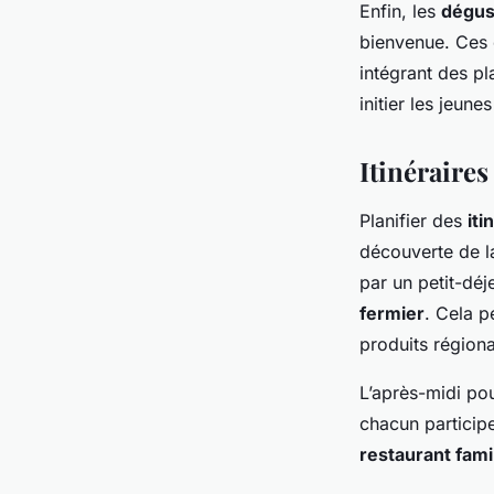
Enfin, les
dégus
bienvenue. Ces 
intégrant des pl
initier les jeun
Itinéraires
Planifier des
iti
découverte de 
par un petit-déj
fermier
. Cela p
produits régiona
L’après-midi po
chacun participe
restaurant famil