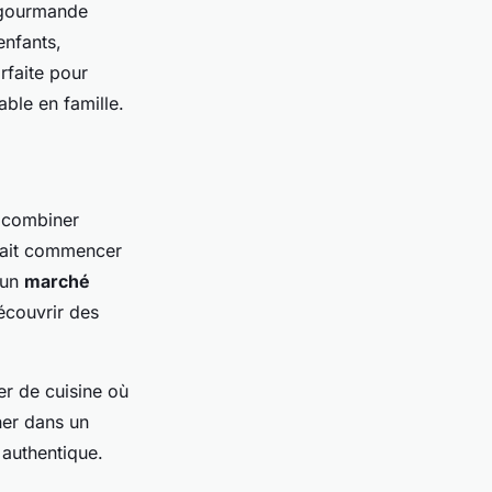
 gourmande
nfants,
rfaite pour
able en famille.
r combiner
rrait commencer
’un
marché
écouvrir des
er de cuisine où
îner dans un
 authentique.